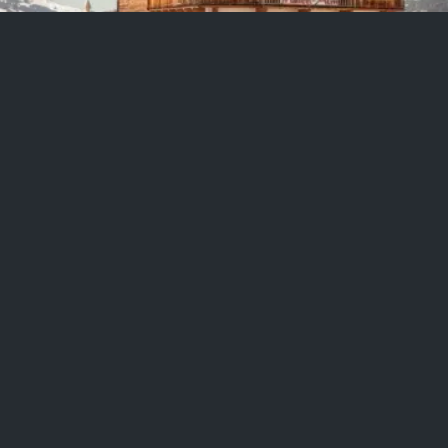
Maierl Alm
Kirchberg in Tirol, Österreich (AT)
Einzigartige Hotels
Romantische Hotels
Skihotels
Die Maierl Alm ist eine gemütliche Ski-in- und Ski-out-
Herberge mit idealer Lage am Hang. Die Gäste können
geräumige Unterkünfte mit großen Balkonen, lebhafte
Unterhaltung mit guter Musik und ein wohltuendes Spa zur
Entspannung nach dem Skifahren genießen. Erleben Sie eine
perfekte alpine Flucht an diesem charmanten Ort.
Zu Maierl Alm